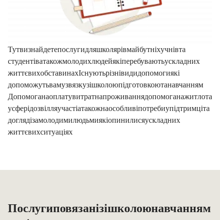
Тут ви знайдете послуги для школярів, (майбутніх) учнів та
студентів, а також молодих людей, які перебувають у складних
життєвих обставинах. Існують різні види допомоги, які
допоможуть вам у зв'язку зі школою, підготовкою та навчанням:
Допомога на оплату витрат на проживання, допомога на житло та
у сфері
дозвілля (участі)
, а також на
особливі потреби у підтримці та
догляді за молодими людьми, які опинилися у складних
життєвих ситуаціях
Послуги, пов'язані зі школою, навчанням