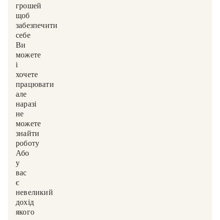
грошей,
щоб
забезпечити
себе?
Ви
можете
і
хочете
працювати,
але
наразі
не
можете
знайти
роботу?
Або
у
вас
є
невеликий
дохід,
якого,