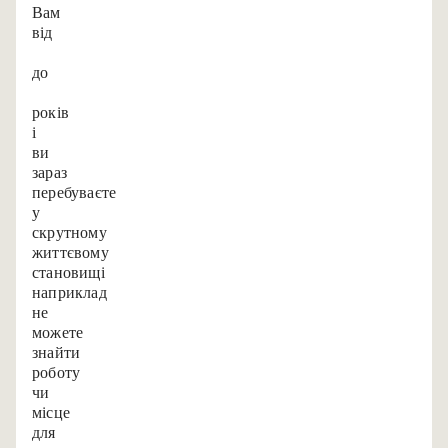
Вам
від
15
до
25
років,
і
ви
зараз
перебуваєте
у
скрутному
життєвому
становищі,
наприклад,
не
можете
знайти
роботу
чи
місце
для