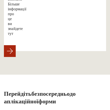
Більше
інформації
про
це
ви
знайдете
тут.
Перейдіть безпосередньо до
аплікаційної форми