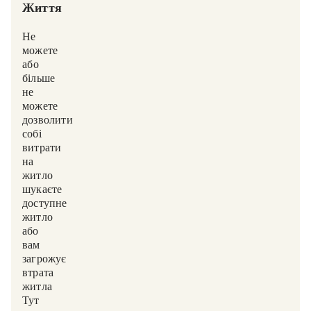
Життя
Не
можете
(або
більше
не
можете)
дозволити
собі
витрати
на
житло,
шукаєте
доступне
житло
або
вам
загрожує
втрата
житла?
Тут