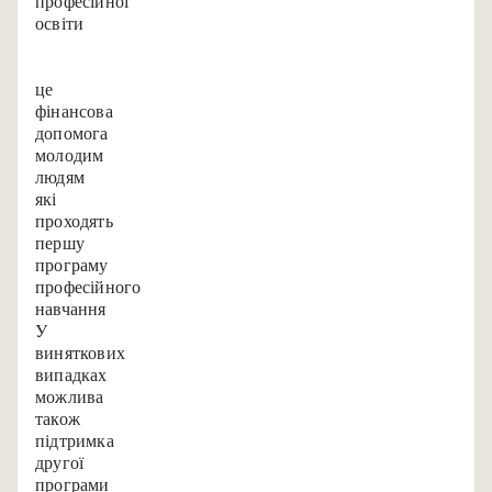
професійної
освіти
(BAB)
-
це
фінансова
допомога
молодим
людям,
які
проходять
першу
програму
професійного
навчання.
У
виняткових
випадках
можлива
також
підтримка
другої
програми