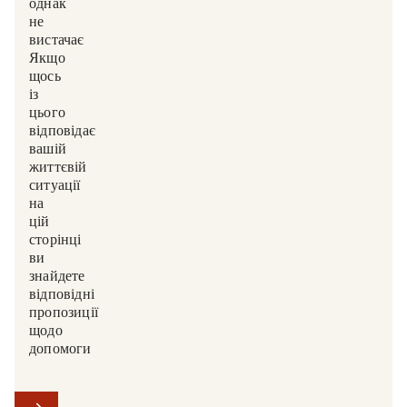
однак,
не
вистачає?
Якщо
щось
із
цього
відповідає
вашій
життєвій
ситуації,
на
цій
сторінці
ви
знайдете
відповідні
пропозиції
щодо
допомоги.