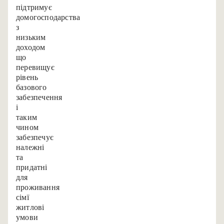
підтримує
домогосподарства
з
низьким
доходом,
що
перевищує
рівень
базового
забезпечення,
і
таким
чином
забезпечує
належні
та
придатні
для
проживання
сім’ї
житлові
умови.