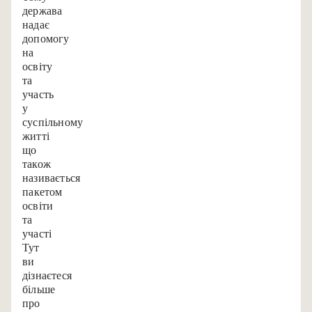
держава
надає
допомогу
на
освіту
та
участь
у
суспільному
житті,
що
також
називається
«пакетом
освіти
та
участі».
Тут
ви
дізнаєтеся
більше
про