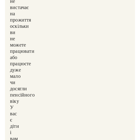
не
вистачає
на
прожиття,
оскільки
ви
не
можете
працювати
або
працюєте
дуже
мало,
чи
досягли
пенсійного
віку?
У
вас
є
діти,
і
вам