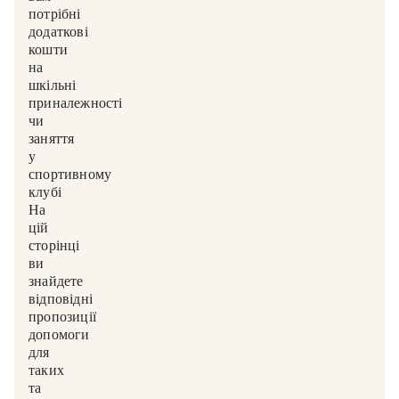
потрібні
додаткові
кошти
на
шкільні
приналежності
чи
заняття
у
спортивному
клубі?
На
цій
сторінці
ви
знайдете
відповідні
пропозиції
допомоги
для
таких
та