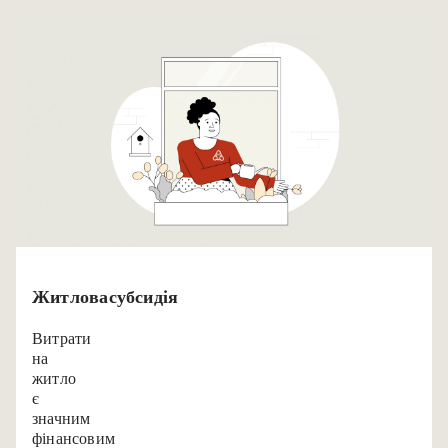
Житлова субсидія
Витрати
на
житло
є
значним
фінансовим