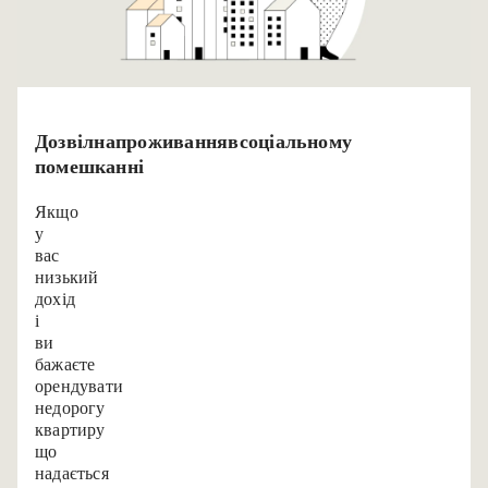
Дозвіл на проживання в соціальному
помешканні
Якщо
у
вас
низький
дохід
і
ви
бажаєте
орендувати
недорогу
квартиру,
що
надається