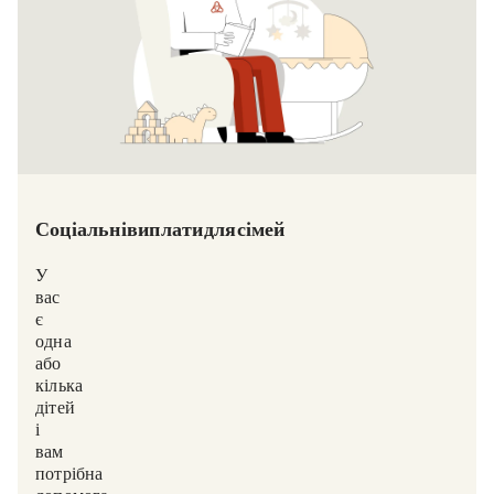
Соціальні виплати для сімей
У
вас
є
одна
або
кілька
дітей,
і
вам
потрібна