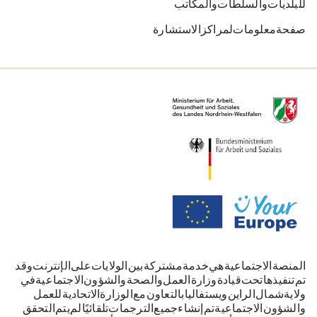
للبلديات والسلطات والمكاتب
صفحة معلومات لمراكز الاستشارة
المنصة الاجتماعية هي خدمة مشتركة بين الولايات على الإنترنت. وقد
تم تنفيذها تحت قيادة وزارة العمل والصحة والشؤون الاجتماعية في
ولاية شمال الراين-ويستفاليا بالتعاون مع الوزارة الاتحادية للعمل
والشؤون الاجتماعية. تم إنشاء جميع الترجمات تلقائيًا. لم يتم التحقق