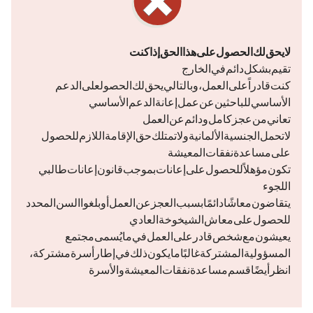
لا يحق لك الحصول على هذا الحق إذا كنت
تقيم بشكل دائم في الخارج
كنت قادراً على العمل، وبالتالي يحق لك الحصولعلى «الدعم
الأساسي للباحثين عن عمل» (
إعانة الدعم الأساسي
تعاني من عجز كامل ودائم عن العمل
لا تحمل الجنسية الألمانية ولا تمتلك حق الإقامة اللازم للحصول
على مساعدة نفقات المعيشة
تكون مؤهلاً للحصول على إعانات بموجب قانون إعانات طالبي
اللجوء
يتقاضون معاشًا دائمًا بسبب العجز عن العمل أو بلغوا السن المحدد
للحصول على معاش الشيخوخة العادي
يعيشون مع شخص قادر على العمل في ما يُسمى «مجتمع
المسؤولية المشتركة» (غالبًا ما يكون ذلك في إطار أسرة مشتركة،
انظر أيضًا قسم
«مساعدة نفقات المعيشة
والأسرة»)