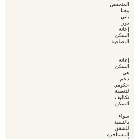
المنخفض.
وهنا
يأتي
دور
«إعانة
السكن
الإضافية»
(Wohngeld-
Plus):
إعانة
السكن
هي
دعم
حكومي
لتغطية
تكاليف
السكن
—
سواء
بالنسبة
للشقق
المستأجرة