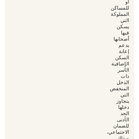
أو
للمساكن
المملوكة
التي
يسكن
فيها
أصحابها.
يدعم
«إعانة
السكن
الإضافية»
الأسر
ذات
الدخل
المنخفض
التي
يتجاوز
دخلها
الحد
الأدنى
للضمان
الاجتماعي،
وبذلك