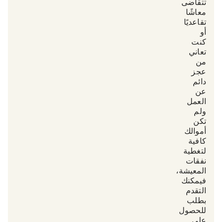
تتقاضى
معاشًا
تقاعديًا
أو
كنت
تعاني
من
عجز
دائم
عن
العمل
ولم
تكن
أموالك
كافية
لتغطية
نفقات
المعيشة،
فيمكنك
التقدم
بطلب
للحصول
على