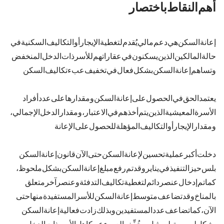
أهم النقاط باختصار
إعانة السكن هي دعم مالي يُقدم لتغطية الإيجار أو التكاليف السكنية (في
حالة المالكين الذين يسكنون في عقاراتهم) للأسر ذات الدخل المنخفض.
وتساهم إعانة السكن بشكل فعال في تخفيف عبء تكاليف السكن.
يعتمد الحق في الحصول على إعانة السكن ومقدارها على عدد أفراد
الأسرة المعيشية الذين يتم أخذهم في الاعتبار، ومقدار الدخل الإجمالي،
ومقدار الإيجار أو التكاليف المؤهلة للحصول على الإعانة.
دخلت أكبر عملية تحسين لإعانة السكن حتى الآن — قانون «إعانة السكن
بلس» — حيز التنفيذ في 1 يناير 2023. وقد تم رفع مبلغ إعانة السكن بشكل ملحوظ،
كما تم إدخال عنصر دائم لتغطية تكاليف التدفئة وعنصر آخر متعلق
بالمناخ. وقد تضاعف متوسط إعانة السكن للأسر المستفيدة منها حتى
الآن، كما تضاعف عدد المستفيدين: وبذلك زادت فعالية إعانة السكن