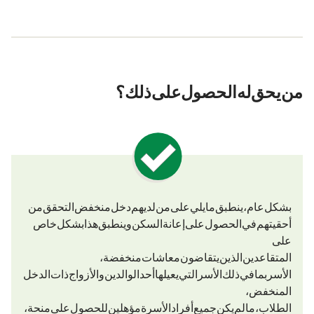
من يحق له الحصول على ذلك؟
بشكل عام، ينطبق ما يلي: على من لديهم دخل منخفض التحقق من
أحقيتهم في الحصول على إعانة السكن. وينطبق هذا بشكل خاص
على:
المتقاعدين الذين يتقاضون معاشات منخفضة،
الأسر – بما في ذلك الأسر التي يعيلها أحد الوالدين والأزواج – ذات الدخل
المنخفض،
الطلاب، ما لم يكن جميع أفراد الأسرة مؤهلين للحصول على منحة BAföG،