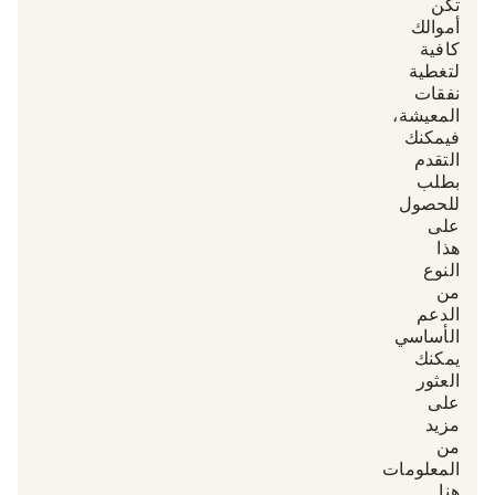
تكن
أموالك
كافية
لتغطية
نفقات
المعيشة،
فيمكنك
التقدم
بطلب
للحصول
على
هذا
النوع
من
الدعم
الأساسي.
يمكنك
العثور
على
مزيد
من
المعلومات
هنا.