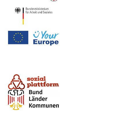
Die Sozialplattform ist ein ländergemeinsamer Online-Dienst. Dieser wurde federführend durch das Ministerium für Arbeit, Gesundheit und Soziales des Landes Nordrhein-Westfalen in Zusammenarbeit mit dem Bundesministerium für Arbeit und Soziales umgesetzt.
Datenschutz