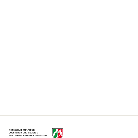
Wohnungsnotfallhilfe
Beratung für Angehörige
Beratungsstellenfinder
Weitere Themen
Häufig gestellte Fragen
Erklärung zur Barrierefreiheit
Informationen zum Single Digital Gateway
Für Kommunen, Behörden und Ämter
Informationsseite für Beratungsstellen