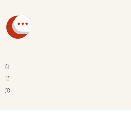
Technische Fragen
0211 837-1955
Montag bis Freitag 8 - 18 Uhr
Kontakt bei Fragen zur Leistung: Ihre zuständige Stelle. Diese finden Sie auf den Antragsseiten, wenn Sie Ihre Postleitzahl angeben.