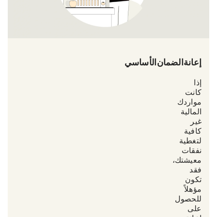
إعانة الضمان الأساسي (Grundsicherungsgeld)
إذا
كانت
مواردك
المالية
غير
كافية
لتغطية
نفقات
معيشتك،
فقد
تكون
مؤهلاً
للحصول
على