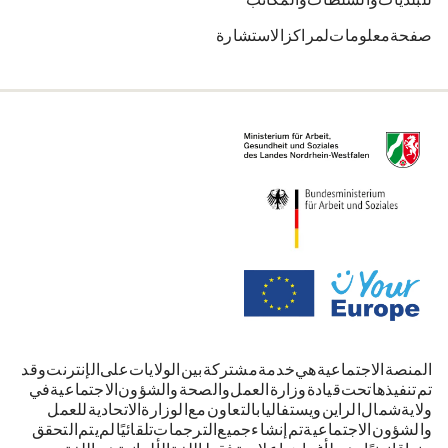
للبلديات والسلطات والمكاتب
صفحة معلومات لمراكز الاستشارة
المنصة الاجتماعية هي خدمة مشتركة بين الولايات على الإنترنت. وقد
تم تنفيذها تحت قيادة وزارة العمل والصحة والشؤون الاجتماعية في
ولاية شمال الراين-ويستفاليا بالتعاون مع الوزارة الاتحادية للعمل
والشؤون الاجتماعية. تم إنشاء جميع الترجمات تلقائيًا. لم يتم التحقق