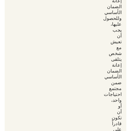
إعانة
الضمان
الأساسي.
وللحصول
عليها،
يجب
أن
تعيش
مع
شخص
يتلقى
إعانة
الضمان
الأساسي
ضمن
«مجتمع
احتياجات»
واحد،
أو
أن
تكون
قادراً
على