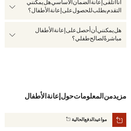
أنا أتلقى إعانة الضمان الأساسي (Grundsicherungsgeld). هل يمكنني
التقدم بطلب للحصول على إعانة الأطفال؟
هل يمكنني أن أحصل على إعانة الأطفال
مباشرةً لصالح طفلي؟
مزيد من المعلومات حول إعانة الأطفال
(يُفتح في نافذة جديدة)
مواعيد الدفع الحالية