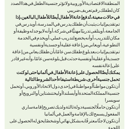
المنطقة الاقتصادية الأوروبية (ولا تؤثر جنسية الطفل في هذا الصدد).
كان لطفلك رقم تعريف ضريبي.
في حالات معينة، تُدفع إعانة الأطفال أيضًا للأطفال البالغين، إذا:
تم تقديم إثبات يثبت أن طفلك يدرس في المدرسة، أو يدرس في
الجامعة، أو يتلقى تدريبًا مهنيًّا في شركة، أو أنه لا يوجد له وظيفة أو
مكان للتدريب، أو أنه يخضع لتدريب عملي، أو يخدم في الخدمة
التطوعية، أو يعاني من إعاقة عقلية أو جسدية أو نفسية.
تم تقديم إثبات بعد بلوغ طفلك سن 25 عامًا بأن طفلك يعاني من إعاقة
جسدية أو عقلية أو نفسية حدثت قبل بلوغه سن 25 عامًا، وأنه غير قادر
على إعالة نفسه.
يمكنك أيضًا الحصول على إعانة الأطفال في ألمانيا حتى لو كنت
تحمل جنسية أخرى، شريطة استيفاء أحد الشروط التالية:
أن تكون مواطناً أو مواطنةً في إحدى دول الاتحاد الأوروبي، أو تحمل
جنسية المملكة المتحدة أو أيسلندا أو ليختنشتاين أو النرويج أو
سويسرا.
أن تكون حاملًا لجنسية دولة ثالثة ولديك تصريح إقامة ساري
المفعول يسمح لك بالإقامة والعمل في ألمانيا.
أن تكون لاجئًا معترفًا به بشكل نهائي أو شخصًا يحق له الحصول على
اللجوء.