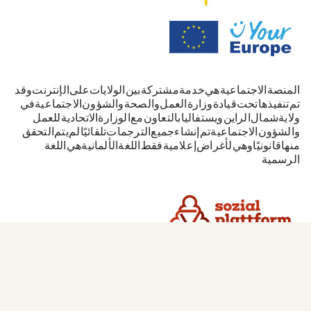
المنصة الاجتماعية هي خدمة مشتركة بين الولايات على الإنترنت. وقد
تم تنفيذها تحت قيادة وزارة العمل والصحة والشؤون الاجتماعية في
ولاية شمال الراين-ويستفاليا بالتعاون مع الوزارة الاتحادية للعمل
والشؤون الاجتماعية. تم إنشاء جميع الترجمات تلقائيًا. لم يتم التحقق
منها قانونيًا وهي لأغراض إعلامية فقط. اللغة الألمانية هي اللغة
الرسمية.