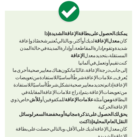
يمكنك الحصول على بطاقة الإعاقة الشديدة إذا
كان
معدل الإعاقة (GdB)
لديك 50 أو أكثر، وبالتالي تُعتبر شخصًا ذو إعاقة
شديدة. وتقوم إدارة المقاطعة، أو إدارة المدينة في حالة المدن
المستقلة، بتحديد معدل
الإعاقة
كنت تقيم أو تعمل في ألمانيا.
إلى جانب درجة الإعاقة (GdB)، غالبًا ما تكون هناك معايير صحية أخرى (ما
يُعرف بـ«علامات الإعاقة») شرطًا أساسيًا للاستفادة من تعويضات
الإعاقة. إذا تم تحديد معايير صحية تشكل شرطًا أساسيًا للاستفادة
من تعويضات الإعاقة، يتم إدراج علامات الإعاقة المقابلة في
البطاقة.
ومن
أمثلة
علامات الإعاقة «Bl»
للمكفوفين أو
خاص ذوي
الإعاقة الحركية.
يحق لك الحصول على تذكرة مجانية أو مخفضة السعر لوسائل
النقل العام المحلية إذا كنت
كان معدل الإعاقة (GdB) لديك 50 على الأقل، وبالتالي حصلت على بطاقة
الإعاقة الشديدة