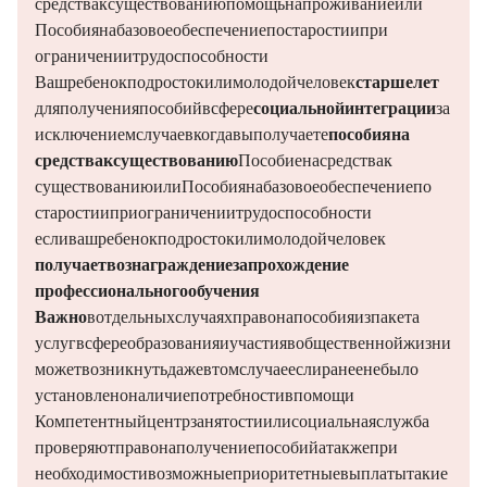
средства к существованию (помощь на проживание или
Пособия на базовое обеспечение по старости и при
ограничении трудоспособности).
Ваш ребенок,
подросток или молодой человек
старше 18 лет
(для получения пособий в сфере
социальной интеграции
), за
исключением случаев, когда вы получаете
пособия на
средства к существованию
(Пособие на средства к
существованию или Пособия на базовое обеспечение по
старости и при ограничении трудоспособности).
если ваш ребенок,
подросток или молодой человек
получает вознаграждение за прохождение
профессионального обучения
Важно:
в отдельных случаях право на пособия из пакета
услуг в сфере образования и участия в общественной жизни
может возникнуть даже в том случае, если ранее не было
установлено наличие потребности в помощи.
Компетентный центр занятости или социальная служба
проверяют право на получение пособий, а также, при
необходимости, возможные приоритетные выплаты, такие