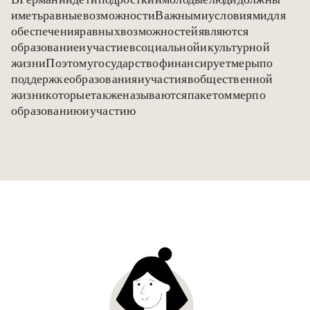
В Германии дети, подростки и молодые люди должны
иметь равные возможности. Важными условиями для
обеспечения равных возможностей являются
образование и участие в социальной и культурной
жизни. Поэтому государство финансирует меры по
поддержке образования и участия в общественной
жизни, которые также называются «пакетом мер по
образованию и участию».