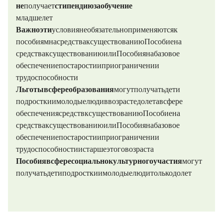
не
получает
стипендию за обучение
младше 25 лет
Важно: эти
условия не обязательно
применяются к
пособиям на средства к существованию (Пособие на
средства к существованию или Пособия на базовое
обеспечение по старости и при ограничении
трудоспособности).
Льготы в сфере образования
могут получать дети,
подростки и молодые люди в возрасте до 25 лет, а в сфере
обеспечения средств к существованию (Пособие на
средства к существованию или Пособия на базовое
обеспечение по старости и при ограничении
трудоспособности) — и старше этого возраста.
Пособия в сфере социально-культурного участия
могут
получать дети, подростки и молодые люди только до 18 лет.