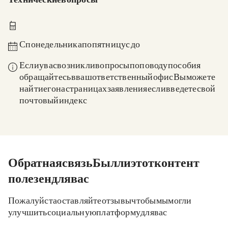
Технические вопросы
0211 837-1955
С понедельника по пятницу с 8:00 до 18:00
Если у вас возникли вопросы по поводу пособия,
обращайтесь: в ваш ответственный офис. Вы можете
найти его на страницах заявления, если введете свой
почтовый индекс.
Обратная связь. Был ли этот контент
полезен для вас?
Пожалуйста, оставляйте отзывы, чтобы мы могли
улучшить социальную платформу для вас.