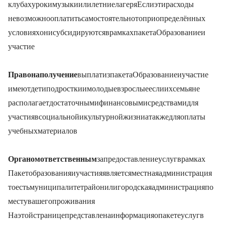
клубах, уроки музыки или летние лагеря. Если эти расходы
невозможно оплатить самостоятельно, то при определённых
условиях они субсидируются в рамках пакета «Образование и
участие».
Право на получение
выплат из пакета «Образование и участие»
имеют дети, подростки и молодые взрослые, если их семья не
располагает достаточными финансовыми средствами для
участия в социальной и культурной жизни, а также для оплаты
учебных материалов.
Органом, ответственным
за предоставление услуг в рамках
«Пакет образования и участия», является местная администрация
(то есть муниципалитет, район или городская администрация) по
месту вашего проживания.
На этой странице представлена информация о пакете услуг в