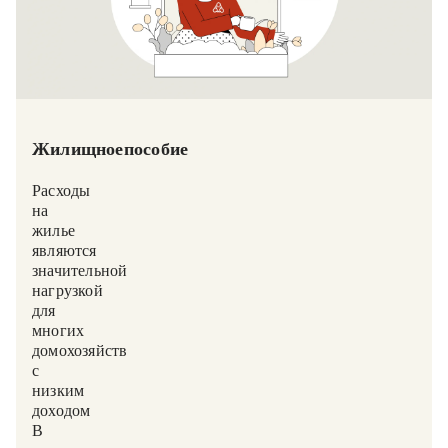
Жилищное пособие
Расходы
на
жилье
являются
значительной
нагрузкой
для
многих
домохозяйств
с
низким
доходом.
В