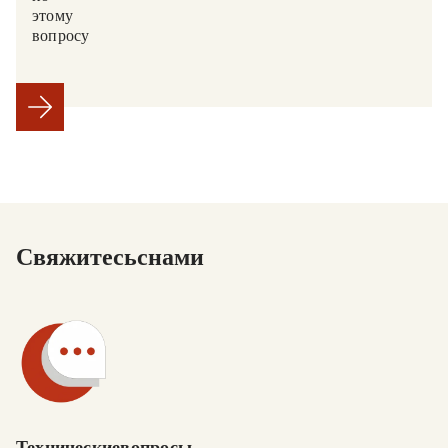
этому
вопросу.
Свяжитесь с нами