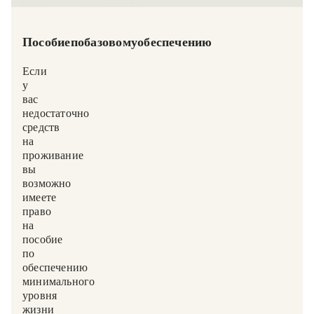
Пособие по базовому обеспечению (Grundsicherungsgeld)
Если
у
вас
недостаточно
средств
на
проживание,
вы,
возможно,
имеете
право
на
пособие
по
обеспечению
минимального
уровня
жизни.