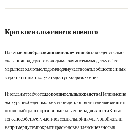
Краткое изложение основного
Пакет
мер по образованию и вовлечению (BuT)
был введен с целью
оказания поддержки молодым людям и семьям с детьми. Эти
меры позволяют молодым людям участвовать в общественных
мероприятиях и получать доступ к образованию.
Иногда им требуются
дополнительные средства
. Например, на
экскурсии, обеды, школьные поездки, дополнительные занятия,
школьный транспорт или школьные принадлежности. Кроме
того, BuT способствует участию в социальной и культурной жизни,
например, путем покрытия расходов на членские взносы в