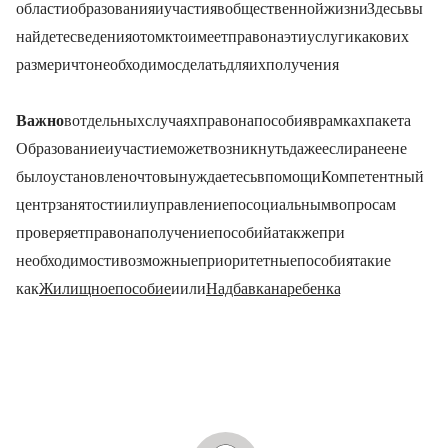
области образования и участия в общественной жизни (BuT). Здесь вы
найдете сведения о том, кто имеет право на эти услуги, каков их
размер и что необходимо сделать для их получения.
Важно:
в отдельных случаях право на пособия в рамках пакета
«Образование и участие» может возникнуть даже если ранее не
было установлено, что вы нуждаетесь в помощи. Компетентный
центр занятости (Jobcenter) или управление по социальным вопросам (Sozialamt)
проверяет право на получение пособий, а также, при
необходимости, возможные приоритетные пособия, такие
как
Жилищное пособие
и/или
Надбавка на ребенка (KiZ)