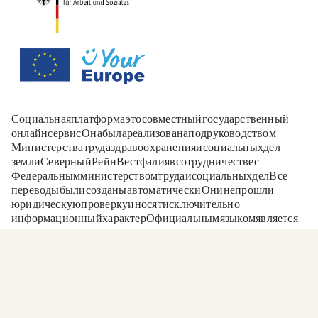
Социальная платформа - это совместный государственный
онлайн-сервис. Она была реализована под руководством
Министерства труда, здравоохранения и социальных дел
земли Северный Рейн-Вестфалия в сотрудничестве с
Федеральным министерством труда и социальных дел. Все
переводы были созданы автоматически. Они не прошли
юридическую проверку и носят исключительно
информационный характер. Официальным языком является
немецкий.