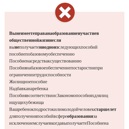
Вы не имеете права на образование и участие в
общественной жизни, если
вы
не
получаете
ни одно из
следующих пособий:
пособие по базовому обеспечению
Пособие на средства к существованию
Пособия на базовое обеспечение по старости и при
ограничении трудоспособности
Жилищное пособие
Надбавка на ребенка (KiZ)
Пособия в соответствии с Законом о пособиях для лиц,
ищущих убежища
Ваш ребенок,
подросток или молодой человек
старше 25 лет
(для получения пособий в сфере
образования
), за
исключением случаев, когда вы получаете
Пособие на