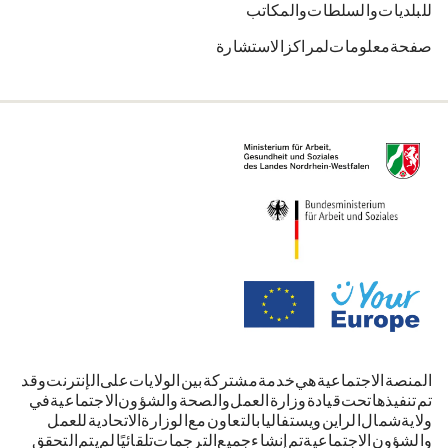
للبلديات والسلطات والمكاتب
صفحة معلومات لمراكز الاستشارة
المنصة الاجتماعية هي خدمة مشتركة بين الولايات على الإنترنت. وقد
تم تنفيذها تحت قيادة وزارة العمل والصحة والشؤون الاجتماعية في
ولاية شمال الراين-ويستفاليا بالتعاون مع الوزارة الاتحادية للعمل
والشؤون الاجتماعية. تم إنشاء جميع الترجمات تلقائيًا. لم يتم التحقق