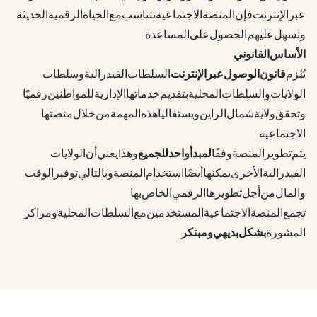
عبر الإنترنت - فإن المنصة الاجتماعية تتناسب مع الحياة الرقمية الحديثة
وتسهل عليهم الحصول على المساعدة.
الأساس القانوني
يُلزم
قانون الوصول عبر الإنترنت (OZG)
السلطات الفيدرالية وسلطات
الولايات والسلطات المحلية بتقديم خدماتها الإدارية للمواطنين رقميًا.
وتحقق ولاية شمال الراين-ويستفاليا هذه المهمة من خلال منصتها
الاجتماعية.
يتم تطوير المنصة وفقًا
لمبدأ "واحد للجميع" (EfA)
. وهذا يعني أن الولايات
الفيدرالية الأخرى يمكنها أيضًا استخدام المنصة وبالتالي توفير الوقت
والمال من أجل تطويرها الرقمي الخاص بها.
تجمع المنصة الاجتماعية المستخدمين مع السلطات المحلية ومراكز
المشورة -
بشكل بديهي
ومبتكر