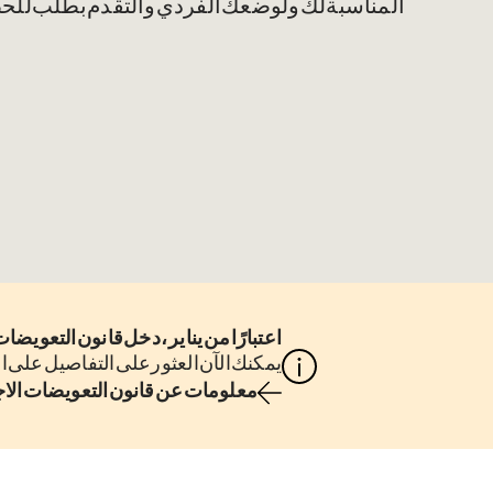
المناسبة لك ولوضعك الفردي والتقدم بطلب للحص
اعتبارًا من 1 يناير 2024، دخل قانون التعويضات الذي تم إصلاحه على نطاق واسع حيز التنفيذ في ألمانيا.
يمكنك الآن العثور على التفاصيل على ال
معلومات عن قانون التعويضات الاجتماعية 