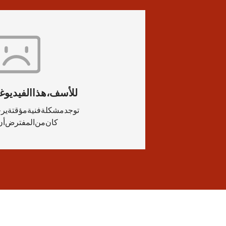
للأسف، هذا الفيديو غير 
توجد مشكلة فنية مؤقتة – يرجى
كان من المفترض أن ترى هنا: m stellt sich vor