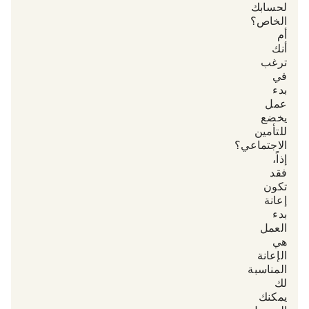
لحسابك
الخاص؟
أم
أنك
ترغب
في
بدء
عمل
يخضع
للتأمين
الاجتماعي؟
إذاً،
فقد
تكون
«إعانة
بدء
العمل»
هي
الإعانة
المناسبة
لك.
يمكنك