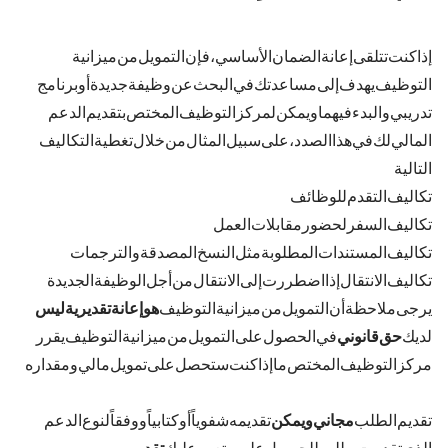
إذا كنت
تتلقى إعانة الضمان الأساسي
، فإن التمويل من ميزانية
التوظيف يهدف إلى مساعدتك في البحث عن وظيفة جديدة أو برنامج
تدريبي والبدء فيهما. ويمكن لمركز التوظيف المختص بتقديم الدعم
المالي لك في هذا الصدد، على سبيل المثال من خلال تغطية التكاليف
التالية
تكاليف التقدم للوظائف
تكاليف السفر لحضور مقابلات العمل
تكاليف المستندات المطلوبة (مثل النسخ المصدقة والترجمات)
تكاليف الانتقال (إذا اضطررت إلى الانتقال من أجل الوظيفة الجديدة)
يرجى ملاحظة أن التمويل من ميزانية التوظيف
هو إعانة تقديرية
ليس
لديك
حق قانوني
في الحصول على التمويل من ميزانية التوظيف. يقرر
مركز التوظيف المختص ما إذا كنت ستحصل على تمويل مالي ومقداره.
تقديم الطلب
مجاني ويمكن
تقديمه شفوياً أو كتابياً. ووفقاً لنوع الدعم