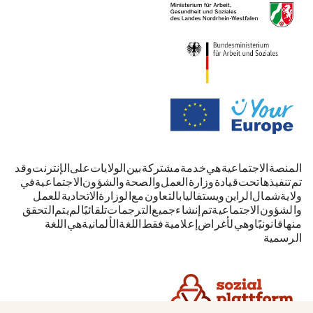
المنصة الاجتماعية هي خدمة مشتركة بين الولايات على الإنترنت. وقد
تم تنفيذها تحت قيادة وزارة العمل والصحة والشؤون الاجتماعية في
ولاية شمال الراين-ويستفاليا بالتعاون مع الوزارة الاتحادية للعمل
والشؤون الاجتماعية. تم إنشاء جميع الترجمات تلقائيًا. لم يتم التحقق
منها قانونيًا وهي لأغراض إعلامية فقط. اللغة الألمانية هي اللغة
الرسمية.