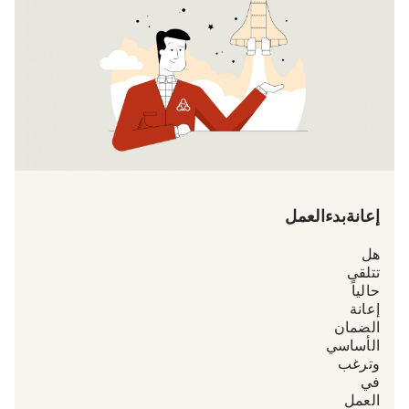
إعانة بدء العمل
هل
تتلقى
حالياً
إعانة
الضمان
الأساسي
وترغب
في
العمل