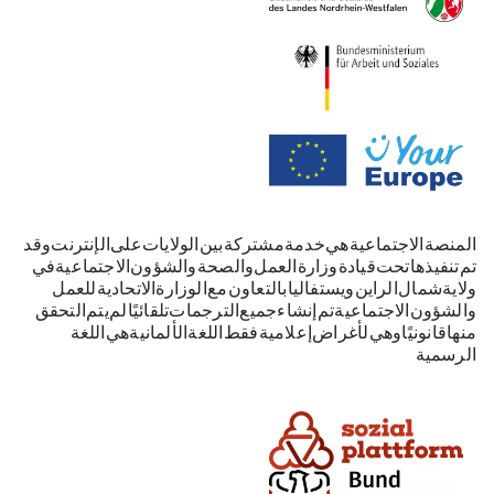
المنصة الاجتماعية هي خدمة مشتركة بين الولايات على الإنترنت. وقد
تم تنفيذها تحت قيادة وزارة العمل والصحة والشؤون الاجتماعية في
ولاية شمال الراين-ويستفاليا بالتعاون مع الوزارة الاتحادية للعمل
والشؤون الاجتماعية. تم إنشاء جميع الترجمات تلقائيًا. لم يتم التحقق
منها قانونيًا وهي لأغراض إعلامية فقط. اللغة الألمانية هي اللغة
الرسمية.