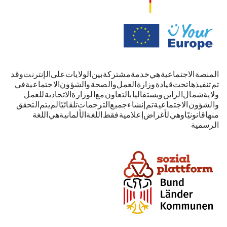
المنصة الاجتماعية هي خدمة مشتركة بين الولايات على الإنترنت. وقد
تم تنفيذها تحت قيادة وزارة العمل والصحة والشؤون الاجتماعية في
ولاية شمال الراين-ويستفاليا بالتعاون مع الوزارة الاتحادية للعمل
والشؤون الاجتماعية. تم إنشاء جميع الترجمات تلقائيًا. لم يتم التحقق
منها قانونيًا وهي لأغراض إعلامية فقط. اللغة الألمانية هي اللغة
الرسمية.