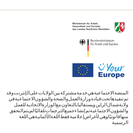
المنصة الاجتماعية هي خدمة مشتركة بين الولايات على الإنترنت. وقد
تم تنفيذها تحت قيادة وزارة العمل والصحة والشؤون الاجتماعية في
ولاية شمال الراين-ويستفاليا بالتعاون مع الوزارة الاتحادية للعمل
والشؤون الاجتماعية. تم إنشاء جميع الترجمات تلقائيًا. لم يتم التحقق
منها قانونيًا وهي لأغراض إعلامية فقط. اللغة الألمانية هي اللغة
الرسمية.