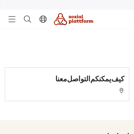
Fachstelle Wohnen - Wohnbeschaffungshilfen
كيف يمكنكم التواصل معنا
51103 Köln, Ottmar-Pohl-Platz 1