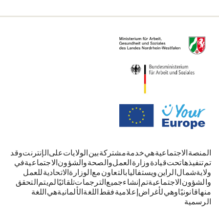
المنصة الاجتماعية هي خدمة مشتركة بين الولايات على الإنترنت. وقد
تم تنفيذها تحت قيادة وزارة العمل والصحة والشؤون الاجتماعية في
ولاية شمال الراين-ويستفاليا بالتعاون مع الوزارة الاتحادية للعمل
والشؤون الاجتماعية. تم إنشاء جميع الترجمات تلقائيًا. لم يتم التحقق
منها قانونيًا وهي لأغراض إعلامية فقط. اللغة الألمانية هي اللغة
الرسمية.