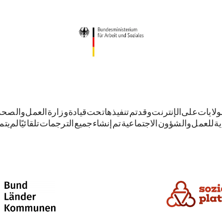
لايات على الإنترنت. وقد تم تنفيذها تحت قيادة وزارة العمل والصح
ية للعمل والشؤون الاجتماعية. تم إنشاء جميع الترجمات تلقائيًا. لم يت