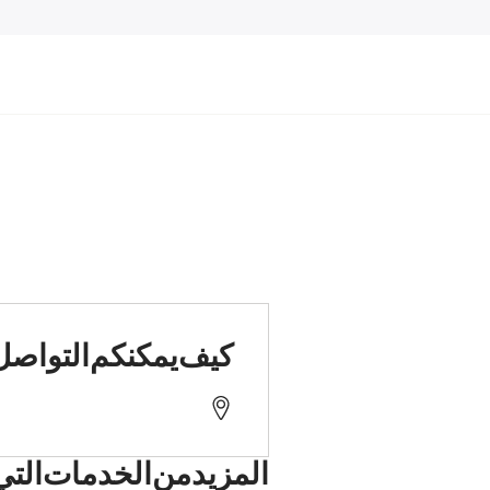
كيف يمكنكم التواصل 
45721 Haltern am See, Sixtusstraße 39
المزيد من الخدمات التي