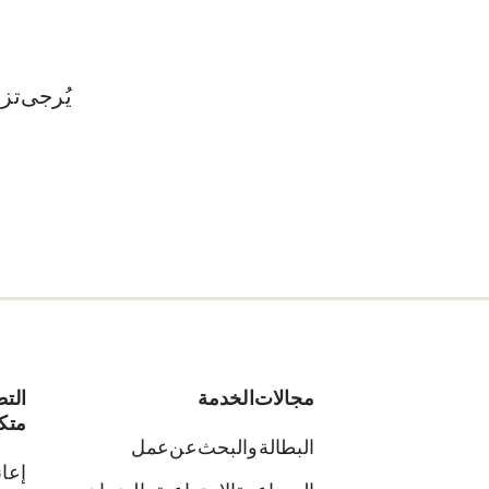
يُرجى تز
مجالات الخدمة
الت
متك
البطالة والبحث عن عمل
إعان