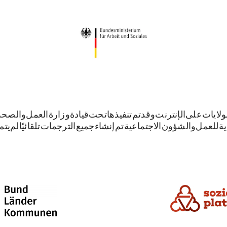
لايات على الإنترنت. وقد تم تنفيذها تحت قيادة وزارة العمل والصح
ية للعمل والشؤون الاجتماعية. تم إنشاء جميع الترجمات تلقائيًا. لم يت