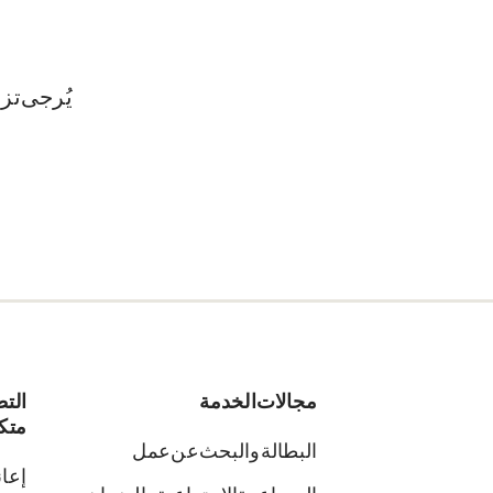
يُرجى تز
مجالات الخدمة
الت
متك
البطالة والبحث عن عمل
إعان